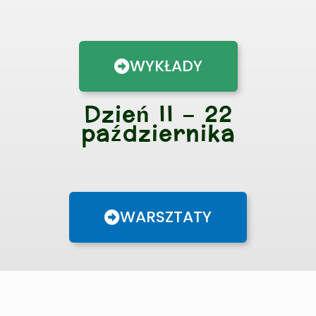
WYKŁADY
Dzień II – 22
października
WARSZTATY