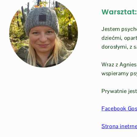
Warsztat: 
Jestem psycho
dziećmi, opar
dorosłymi, z
Wraz z Agnies
wspieramy psy
Prywatnie jes
Facebook Gos
Strona inetrn