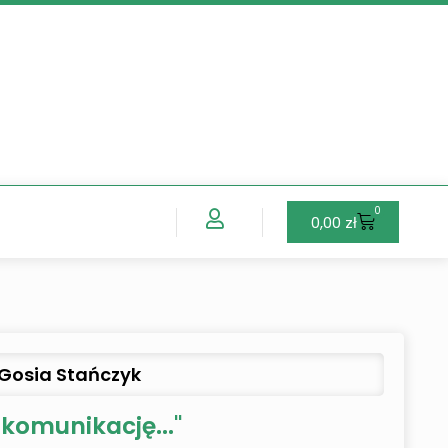
0
Wózek
0,00
zł
Gosia Stańczyk
komunikację..."