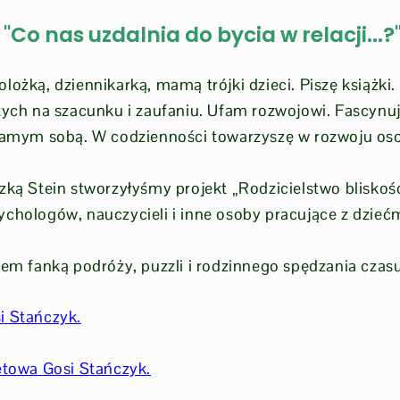
"Co nas uzdalnia do bycia w relacji...?
lożką, dziennikarką, mamą trójki dzieci. Piszę książki
tych na szacunku i zaufaniu. Ufam rozwojowi. Fascynuje
 samym sobą. W codzienności towarzyszę w rozwoju os
zką Stein stworzyłyśmy projekt „Rodzicielstwo bliskoś
chologów, nauczycieli i inne osoby pracujące z dziećm
tem fanką podróży, puzzli i rodzinnego spędzania czasu
i Stańczyk.
etowa Gosi Stańczyk.